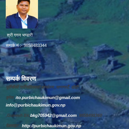
श्री गगन भण्डारी
सम्पर्क नं :- 9858483344
सम्पर्क विवरण
पूर्वीचौकी गाउँपालिकाको कार्यालय ,सानागाउँ, डोटी
इमेल:
ito.purbichaukimun@gmail.com
,
info@purbichaukimun.gov.np
,Ganesh Bk,
bkg705942@gmail.com
, 9858490360
वेबसाइट :
http://purbichaukimun.gov.np