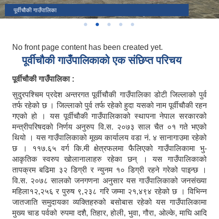
पूर्वीचौकी गा.पा.
पूर्वीचौकी गाउँपालिका
पूर्वीचौकी गाउँपालिका गाउँ सभाको १४ ‍‍औं अधिवेशन वन्द सत्र कार्यक्रम सम्पन्न ।।
No front page content has been created yet.
पूर्वीचाैकी गाउँपालिकाको एक संछिप्त परिचय
पूर्वीचौकी गाउँपालिका :
सुदुरपश्चिम प्रदेश अन्तरगत पूर्वीचौकी गाउँपालिका डोटी जिल्लाको पुर्व
तर्फ रहेको छ । जिल्लाको पुर्व तर्फ रहेको हुदा यसको नाम पूर्वीचौकी रहन
गएको हो । यस पूर्वीचौकी गाउँपालिकाको स्थापना नेपाल सरकारको
मन्त्रीपरिषदको निर्णय अनुरुप वि.स. २०७३ साल चैत ०१ गते भएको
थियो । यस गाउँपालिकाको मूख्य कार्यालय वडा नं. ४ सानागाउमा रहेको
छ । ११७.६५ वर्ग कि.मी क्षेत्रफलमा फैलिएको गाउँपालिकामा भु-
आकृतिक स्वरुप खोलानालाहरु रहेका छन् । यस गाउँपालिकाको
तापक्रम बढिमा ३२ डिग्री र न्युनम १० डिग्री रहने गरेको पाइन्छ ।
वि.स. २०७८ सालको जनगणना अनुसार यस गाउँपालिकाको जनसंख्या
महिला१२,२५६ र पुरुष ९,२३८ गरि जम्मा २१,४९४ रहेको छ । विभिन्न
जातजाति समुदायका व्यक्तिहरुको बसोबास रहेको यस गाउँ
पालिकामा
मुख्य चाड पर्वको रुपमा दशै, तिहार, होली, भुवा, गौरा, ओल्के, माघि आदि