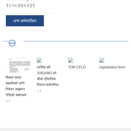
९८५८४४०२३९
अन्य कर्मचारीहरु
आर्थिक बर्ष
TOR CFLG
registration form
2082/083 को
शिक्षक सरुवा
चौथो त्रैमासिक
सहमतिको लागि
विवरण सार्बजनिक
निवेदन आह्ववान
।।
गरिएको सम्बन्धमा
।।