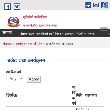
Skip to main content
पूर्वीचौकी गाउँपालिका
सानागाउँ,डोटी-सुदूरपश्चिम प्रदेश
समाचार
शिक्षक सरुवा सहमतिको लागि निवेदन आह्ववान गरिएको सम्बन्धमा ।।
You are here
Home
»
कार्यक्रम तथा परियोजना
» बजेट तथा कार्यक्रम
बजेट तथा कार्यक्रम
आर्थिक वर्ष
आ
र्थि
शिर्षक
मिति
दस्तावेज
क
वर्ष
06/2