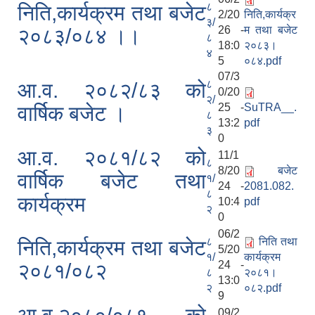
८
निति,कार्यक्रम तथा बजेट
2/20
निति,कार्यक्र
३/
26 -
म तथा बजेट
२०८३/०८४ ।।
८
18:0
२०८३।
४
5
०८४.pdf
07/3
८
आ.व. २०८२/८३ को
0/20
२/
25 -
SuTRA__.
वार्षिक बजेट ।
८
13:2
pdf
३
0
आ.व. २०८१/८२ को
11/1
८
8/20
बजेट
वार्षिक बजेट तथा
१/
24 -
2081.082.
८
कार्यक्रम
10:4
pdf
२
0
06/2
८
निति तथा
निति,कार्यक्रम तथा बजेट
5/20
१/
कार्यक्रम
24 -
२०८१/०८२
८
२०८१।
13:0
२
०८२.pdf
9
09/2