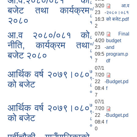
आ.व.२०८०/०८१ को
८
3/20
आ.व
बजेट तथा कार्यक्रम
०/
23 -
२०८०।०८१
८
२०८०
16:3
को बजेट.pdf
१
2
आ.व २०८०/०८१ को
07/0
Final
८
4/20
budget
नीति, कार्यक्रम तथा
०/
23 -
and
८
बजेट २०८०
09:5
program.p
१
7
df
07/1
७
आर्थिक वर्ष २०७९।०८०
7/20
९-
22 -
Budget.pd
को बजेट
८
08:4
f
०
7
07/1
७
आर्थिक वर्ष २०७९।०८०
7/20
९-
22 -
Budget.pd
को बजेट
८
08:4
f
०
0