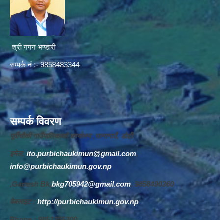
श्री गगन भण्डारी
सम्पर्क नं :- 9858483344
सम्पर्क विवरण
पूर्वीचौकी गाउँपालिकाको कार्यालय ,सानागाउँ, डोटी
इमेल:
ito.purbichaukimun@gmail.com
,
info@purbichaukimun.gov.np
,Ganesh Bk,
bkg705942@gmail.com
, 9858490360
वेबसाइट :
http://purbichaukimun.gov.np
Phone : 9851255300,