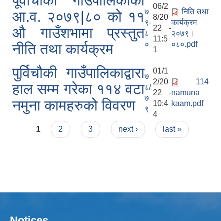
पूर्वीचौकी गाउँपालिकाको
06/2
७
निति तथा
आ.व. २०७९|८० को ११
8/20
९-
कार्यक्रम
22 -
औ गाउँशभामा प्रस्तुत
८
२०७९।
11:5
०
०८०.pdf
नीति तथा कार्यक्रम
1
पुर्विचौकी गाउँपालिकाद्वारा
01/1
७
2/20
114
हाल सम्म गरेका ११४ वटा
८/
22 -
namuna
७
नमुना कामहरुको विवरण
10:4
kaam.pdf
९
4
Pages
1
2
3
next ›
last »
Notices