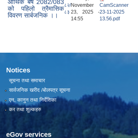
आर्थिक बर्ष 2082/083
८२/
November
CamScanner
को पहिलो त्रैमासिक
८३
23, 2025 -
23-11-2025
विवरण सार्बजनिक ।।
14:55
13.56.pdf
Notices
सूचना तथा समाचार
सार्वजनिक खरीद /बोलपत्र सूचना
एन, कानुन तथा निर्देशिका
कर तथा शुल्कहरु
eGov services