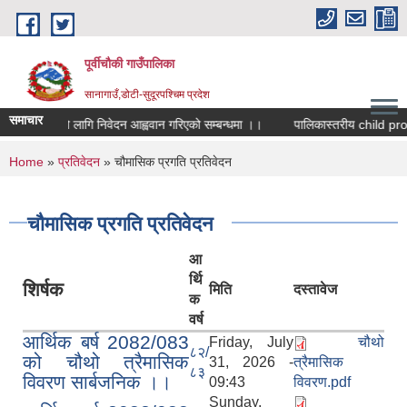
Skip to main content
पूर्वीचौकी गाउँपालिका
सानागाउँ,डोटी-सुदूरपश्चिम प्रदेश
समाचार
ुवा सहमतिको लागि निवेदन आह्ववान गरिएको सम्बन्धमा ।।
You are here
Home
»
प्रतिवेदन
» चौमासिक प्रगति प्रतिवेदन
चौमासिक प्रगति प्रतिवेदन
आ
र्थि
शिर्षक
मिति
दस्तावेज
क
वर्ष
आर्थिक बर्ष 2082/083
Friday, July
चौथो
८२/
को चौथो त्रैमासिक
31, 2026 -
त्रैमासिक
८३
विवरण सार्बजनिक ।।
09:43
विवरण.pdf
Sunday,