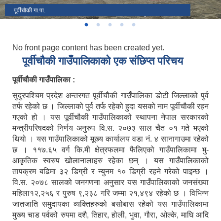
पूर्वीचौकी गा.पा.
पूर्वीचौकी गाउँपालिका
पूर्वीचौकी गाउँपालिका गाउँ सभाको १४ ‍‍औं अधिवेशन वन्द सत्र कार्यक्रम सम्पन्न ।।
No front page content has been created yet.
पूर्वीचाैकी गाउँपालिकाको एक संछिप्त परिचय
पूर्वीचौकी गाउँपालिका :
सुदुरपश्चिम प्रदेश अन्तरगत पूर्वीचौकी गाउँपालिका डोटी जिल्लाको पुर्व
तर्फ रहेको छ । जिल्लाको पुर्व तर्फ रहेको हुदा यसको नाम पूर्वीचौकी रहन
गएको हो । यस पूर्वीचौकी गाउँपालिकाको स्थापना नेपाल सरकारको
मन्त्रीपरिषदको निर्णय अनुरुप वि.स. २०७३ साल चैत ०१ गते भएको
थियो । यस गाउँपालिकाको मूख्य कार्यालय वडा नं. ४ सानागाउमा रहेको
छ । ११७.६५ वर्ग कि.मी क्षेत्रफलमा फैलिएको गाउँपालिकामा भु-
आकृतिक स्वरुप खोलानालाहरु रहेका छन् । यस गाउँपालिकाको
तापक्रम बढिमा ३२ डिग्री र न्युनम १० डिग्री रहने गरेको पाइन्छ ।
वि.स. २०७८ सालको जनगणना अनुसार यस गाउँपालिकाको जनसंख्या
महिला१२,२५६ र पुरुष ९,२३८ गरि जम्मा २१,४९४ रहेको छ । विभिन्न
जातजाति समुदायका व्यक्तिहरुको बसोबास रहेको यस गाउँ
पालिकामा
मुख्य चाड पर्वको रुपमा दशै, तिहार, होली, भुवा, गौरा, ओल्के, माघि आदि