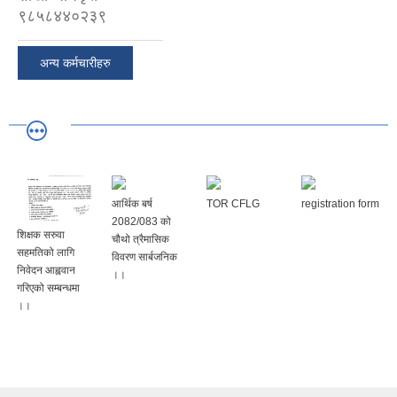
९८५८४४०२३९
अन्य कर्मचारीहरु
आर्थिक बर्ष
TOR CFLG
registration form
2082/083 को
शिक्षक सरुवा
चौथो त्रैमासिक
सहमतिको लागि
विवरण सार्बजनिक
निवेदन आह्ववान
।।
गरिएको सम्बन्धमा
।।