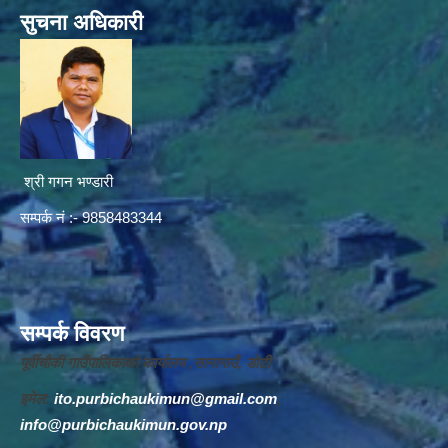
सुचना अधिकारी
श्री गगन भण्डारी
सम्पर्क नं :- 9858483344
सम्पर्क विवरण
पूर्वीचौकी गाउँपालिकाको कार्यालय ,सानागाउँ, डोटी
इमेल:
ito.purbichaukimun@gmail.com
,
info@purbichaukimun.gov.np