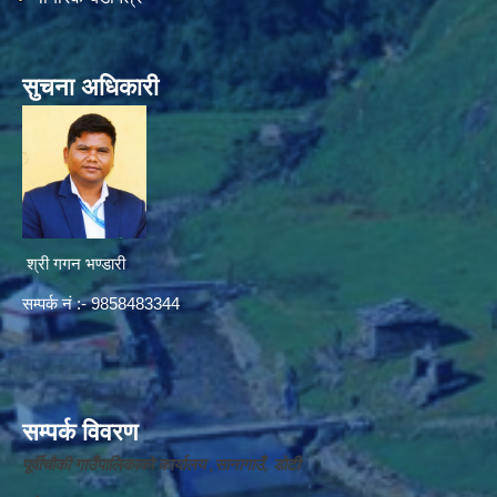
सुचना अधिकारी
श्री गगन भण्डारी
सम्पर्क नं :- 9858483344
सम्पर्क विवरण
पूर्वीचौकी गाउँपालिकाको कार्यालय ,सानागाउँ, डोटी