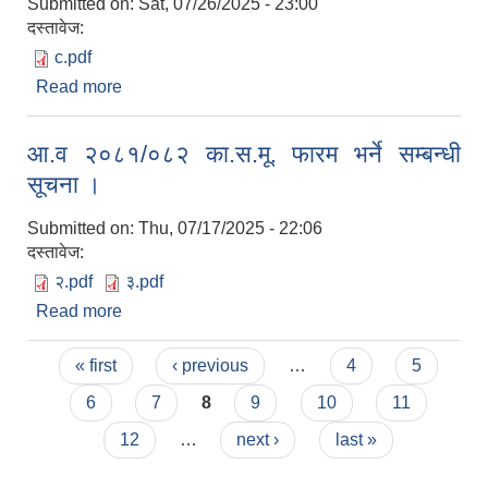
Submitted on:
Sat, 07/26/2025 - 23:00
दस्तावेज:
c.pdf
Read more
about आर्थिक वर्ष २०८२/०८३ मा हुने सेवा तथा परामर्श
खरिद कार्यका लागि सहभागी हुन मौजुदा सूचिमा दर्ता हुने
सम्बन्धी सूचना ।।
आ.व २०८१/०८२ का.स.मू. फारम भर्ने सम्बन्धी
सूचना ।
Submitted on:
Thu, 07/17/2025 - 22:06
दस्तावेज:
२.pdf
३.pdf
Read more
about आ.व २०८१/०८२ का.स.मू. फारम भर्ने सम्बन्धी सूचना
।
Pages
« first
‹ previous
…
4
5
6
7
8
9
10
11
12
…
next ›
last »