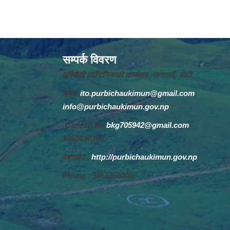
सम्पर्क विवरण
पूर्वीचौकी गाउँपालिकाको कार्यालय ,सानागाउँ, डोटी
इमेल:
ito.purbichaukimun@gmail.com
,
info@purbichaukimun.gov.np
,Ganesh Bk,
bkg705942@gmail.com
,
9858490360
वेबसाइट :
http://purbichaukimun.gov.np
Phone : 9851255300,