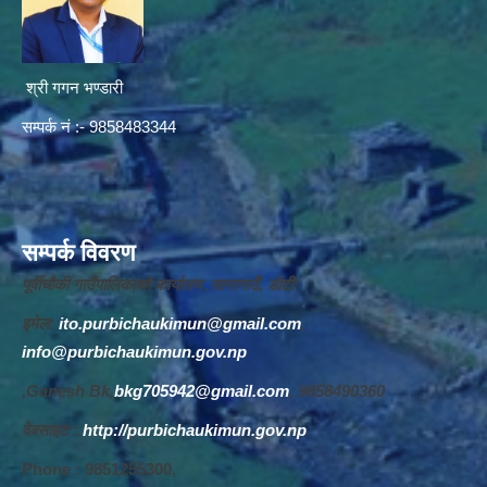
श्री गगन भण्डारी
सम्पर्क नं :- 9858483344
सम्पर्क विवरण
पूर्वीचौकी गाउँपालिकाको कार्यालय ,सानागाउँ, डोटी
इमेल:
ito.purbichaukimun@gmail.com
,
info@purbichaukimun.gov.np
,Ganesh Bk,
bkg705942@gmail.com
, 9858490360
वेबसाइट :
http://purbichaukimun.gov.np
Phone : 9851255300,