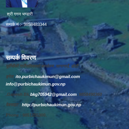
श्री गगन भण्डारी
सम्पर्क नं :- 9858483344
सम्पर्क विवरण
पूर्वीचौकी गाउँपालिकाको कार्यालय ,सानागाउँ, डोटी
इमेल:
ito.purbichaukimun@gmail.com
,
info@purbichaukimun.gov.np
,Ganesh Bk,
bkg705942@gmail.com
, 9858490360
वेबसाइट :
http://purbichaukimun.gov.np
Phone : 9851255300,