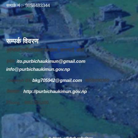
सम्पर्क नं :- 9858483344
सम्पर्क विवरण
पूर्वीचौकी गाउँपालिकाको कार्यालय ,सानागाउँ, डोटी
इमेल:
ito.purbichaukimun@gmail.com
,
info@purbichaukimun.gov.np
,Ganesh Bk,
bkg705942@gmail.com
, 9858490360
वेबसाइट :
http://purbichaukimun.gov.np
Phone : 9851255300,