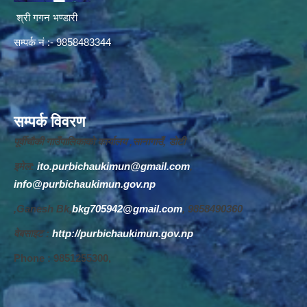
श्री गगन भण्डारी
सम्पर्क नं :- 9858483344
सम्पर्क विवरण
पूर्वीचौकी गाउँपालिकाको कार्यालय ,सानागाउँ, डोटी
इमेल:
ito.purbichaukimun@gmail.com
,
info@purbichaukimun.gov.np
,Ganesh Bk,
bkg705942@gmail.com
, 9858490360
वेबसाइट :
http://purbichaukimun.gov.np
Phone : 9851255300,