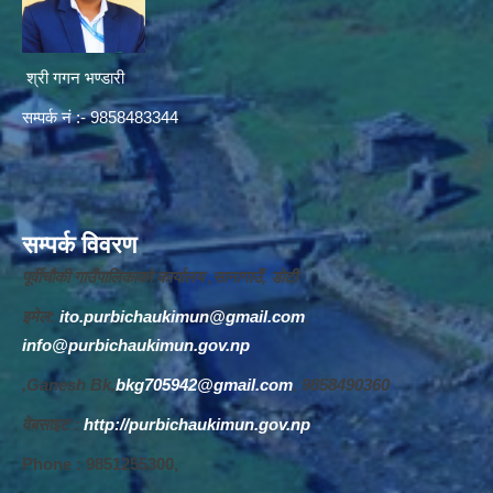
श्री गगन भण्डारी
सम्पर्क नं :- 9858483344
सम्पर्क विवरण
पूर्वीचौकी गाउँपालिकाको कार्यालय ,सानागाउँ, डोटी
इमेल:
ito.purbichaukimun@gmail.com
,
info@purbichaukimun.gov.np
,Ganesh Bk,
bkg705942@gmail.com
, 9858490360
वेबसाइट :
http://purbichaukimun.gov.np
Phone : 9851255300,