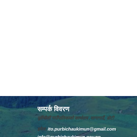
सम्पर्क विवरण
पूर्वीचौकी गाउँपालिकाको कार्यालय ,सानागाउँ, डोटी
इमेल:
ito.purbichaukimun@gmail.com
,
info@purbichaukimun.gov.np